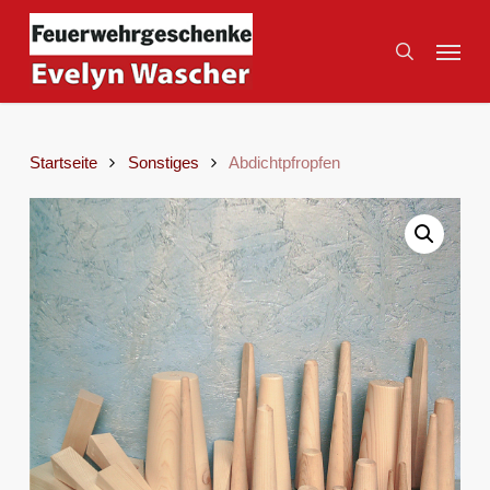
Skip
to
Menu
search
main
content
Startseite
Sonstiges
Abdichtpfropfen