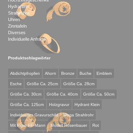
Hydranten
Strahlrohre
Uhren
Zinntafeln
Diverses
Individuelle Anfrage
Produktschlagwörter
Abdichtpfropfen
Ahorn
Bronze
Buche
Emblem
Esche
Größe Ca. 25cm
Größe Ca. 28cm
Größe Ca. 30cm
Größe Ca. 40cm
Größe Ca. 50cm
Größe Ca. 125cm
Holzgravur
Hydrant Klein
Individuelles Gravurschild
Mega Strahlrohr
Mit Figur FF-Mann
Modell Rosenbauer
Rot