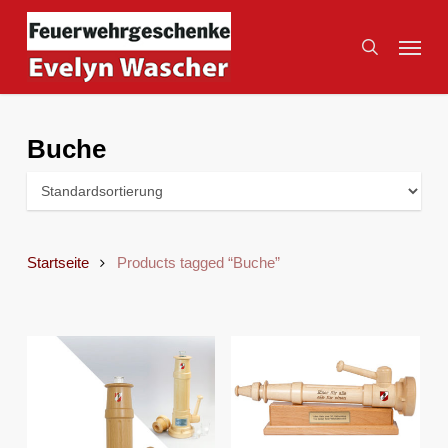
Skip
to
Menu
search
main
content
Buche
Startseite
Products tagged “Buche”