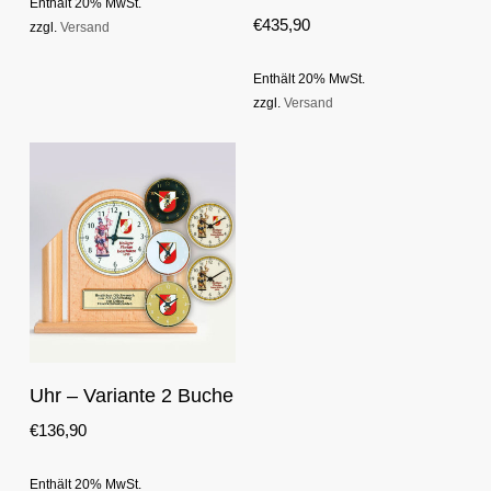
Enthält 20% MwSt.
€
435,90
zzgl.
Versand
Enthält 20% MwSt.
zzgl.
Versand
This
Optionen Auswählen
Uhr – Variante 2 Buche
product
has
€
136,90
multiple
variants.
Enthält 20% MwSt.