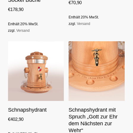
Sockel Buche
€
70,90
variants.
€
178,90
The
Enthält 20% MwSt.
options
zzgl.
Versand
Enthält 20% MwSt.
may
zzgl.
Versand
be
chosen
on
the
product
page
In Den Warenkorb
In Den Warenkorb
Schnapshydrant
Schnapshydrant mit
Spruch „Gott zur Ehr
€
402,90
dem Nächsten zur
Wehr“