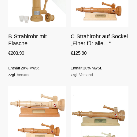
This
This
Optionen Auswählen
Optionen Auswählen
B-Strahlrohr mit
C-Strahlrohr auf Sockel
product
product
Flasche
„Einer für alle…“
has
has
multiple
multiple
€
203,90
€
125,90
variants.
variants.
The
The
Enthält 20% MwSt.
Enthält 20% MwSt.
options
options
zzgl.
Versand
zzgl.
Versand
may
may
be
be
chosen
chosen
on
on
the
the
product
product
page
page