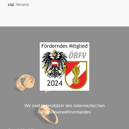
The
zzgl.
Versand
options
may
be
chosen
on
the
product
page
Wir sind Unterstützer des österreichischen
Bundesfeuerwehrverbandes