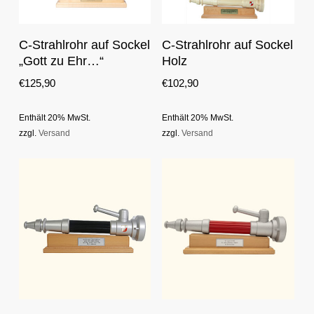
This
This
Optionen Auswählen
Optionen Auswählen
C-Strahlrohr auf Sockel
C-Strahlrohr auf Sockel
product
product
„Gott zu Ehr…“
Holz
has
has
multiple
multiple
€
125,90
€
102,90
variants.
variants.
The
The
Enthält 20% MwSt.
Enthält 20% MwSt.
options
options
zzgl.
Versand
zzgl.
Versand
may
may
be
be
chosen
chosen
on
on
the
the
product
product
page
page