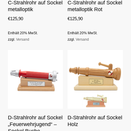
In Den Warenkorb
In Den Warenkorb
C-Strahlrohr auf Sockel
C-Strahlrohr auf Sockel
metalloptik
metalloptik Rot
€
125,90
€
125,90
Enthält 20% MwSt.
Enthält 20% MwSt.
zzgl.
Versand
zzgl.
Versand
This
Optionen Auswählen
In Den Warenkorb
D-Strahlrohr auf Sockel
D-Strahlrohr auf Sockel
product
„Feuerwehrjugend“ –
Holz
has
multiple