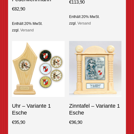
€
113,90
multiple
€
82,90
variants.
Enthält 20% MwSt.
The
zzgl.
Versand
Enthält 20% MwSt.
options
zzgl.
Versand
may
be
chosen
on
the
product
page
This
Optionen Auswählen
In Den Warenkorb
Uhr – Variante 1
Zinntafel – Variante 1
product
Esche
Esche
has
multiple
€
95,90
€
96,90
variants.
The