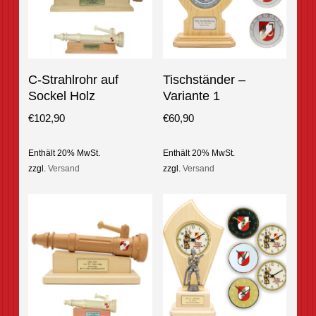
This
This
Optionen Auswählen
Optionen Auswählen
C-Strahlrohr auf
Tischständer –
product
product
Sockel Holz
Variante 1
has
has
multiple
multiple
€
102,90
€
60,90
variants.
variants.
The
The
Enthält 20% MwSt.
Enthält 20% MwSt.
options
options
zzgl.
Versand
zzgl.
Versand
may
may
be
be
chosen
chosen
on
on
the
the
product
product
page
page