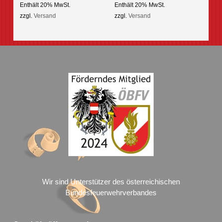
Enthält 20% MwSt.
Enthält 20% MwSt.
options
zzgl.
Versand
zzgl.
Versand
may
be
chosen
on
the
product
page
Wir sind Unterstützer des österreichischen
Bundesfeuerwehrverbandes