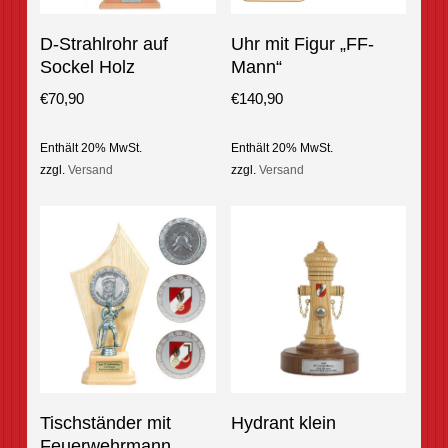
This
This
Optionen Auswählen
Optionen Auswählen
D-Strahlrohr auf
Uhr mit Figur „FF-
product
product
Sockel Holz
Mann“
has
has
multiple
multiple
€
70,90
€
140,90
variants.
variants.
The
The
Enthält 20% MwSt.
Enthält 20% MwSt.
options
options
zzgl.
Versand
zzgl.
Versand
may
may
be
be
chosen
chosen
on
on
the
the
product
product
page
page
This
Optionen Auswählen
In Den Warenkorb
Tischständer mit
Hydrant klein
product
Feuerwehrmann
has